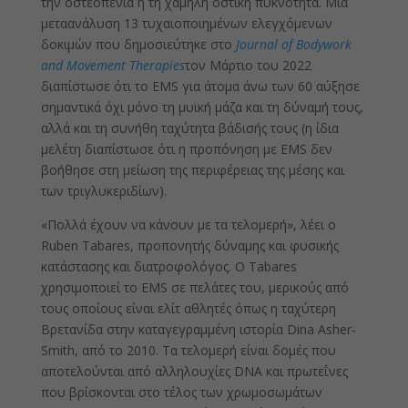
την οστεοπενία ή τη χαμηλή οστική πυκνότητα. Μια
μεταανάλυση 13 τυχαιοποιημένων ελεγχόμενων
δοκιμών που δημοσιεύτηκε στο
Journal of Bodywork
and Movement Therapies
τον Μάρτιο του 2022
διαπίστωσε ότι το EMS για άτομα άνω των 60 αύξησε
σημαντικά όχι μόνο τη μυϊκή μάζα και τη δύναμή τους,
αλλά και τη συνήθη ταχύτητα βάδισής τους (η ίδια
μελέτη διαπίστωσε ότι η προπόνηση με EMS δεν
βοήθησε στη μείωση της περιφέρειας της μέσης και
των τριγλυκεριδίων).
«Πολλά έχουν να κάνουν με τα τελομερή», λέει ο
Ruben Tabares, προπονητής δύναμης και φυσικής
κατάστασης και διατροφολόγος. Ο Tabares
χρησιμοποιεί το EMS σε πελάτες του, μερικούς από
τους οποίους είναι ελίτ αθλητές όπως η ταχύτερη
Βρετανίδα στην καταγεγραμμένη ιστορία Dina Asher-
Smith, από το 2010. Τα τελομερή είναι δομές που
αποτελούνται από αλληλουχίες DNA και πρωτεΐνες
που βρίσκονται στο τέλος των χρωμοσωμάτων